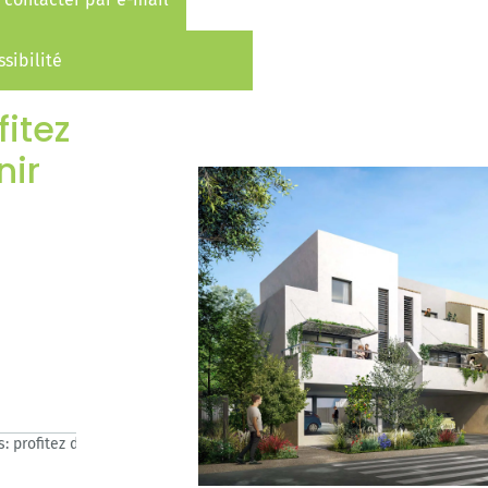
sibilité
fitez
nir
s: profitez de l’opportunité de devenir propriétaire à Mudaison.