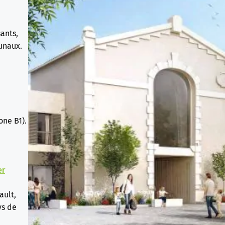
ants,
unaux.
one B1).
er
ault,
ys de