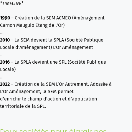
*TIMELINE*
1990
– Créati
on de la SEM ACMEO (
Aménagement
Carnon Mauguio Étang de l’Or)
…
2010
– La SEM devient la
SPLA (Société Publique
Locale d’Aménagement) L’Or Aménagement
…
2016
– La SPLA devient une SPL (Société Publique
Locale)
…
2022
– Créati
on de la SEM L’Or Autrement. Adossée à
L’Or Aménagement,
la SEM permet
d’enrichir le champ d’acti
on et d’applicati
on
territoriale de la SPL
.
Deux sociétés pour élargir nos